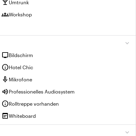
local_bar
Umtrunk
groups
Workshop
expand_more
tv
Bildschirm
info
Hotel Chic
mic
Mikrofone
volume_up
Professionelles Audiosystem
info
Rolltreppe vorhanden
wysiwyg
Whiteboard
expand_more