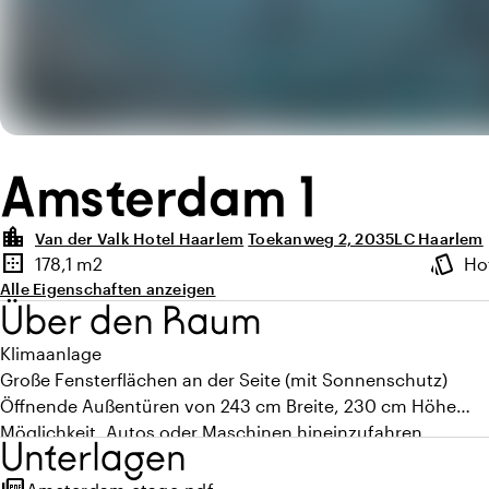
Amsterdam 1
location_city
Van der Valk Hotel Haarlem
Toekanweg 2, 2035LC Haarlem
Highlights
border_outer
style
178,1 m2
Ho
Fläche
Ambien
Alle Eigenschaften anzeigen
Über den Raum
Klimaanlage
Große Fensterflächen an der Seite (mit Sonnenschutz)
Öffnende Außentüren von 243 cm Breite, 230 cm Höhe
Möglichkeit, Autos oder Maschinen hineinzufahren
Unterlagen
3 Anschlüsse für 32 Ampère Drehstrom
Geeignet für Produktpräsentationen