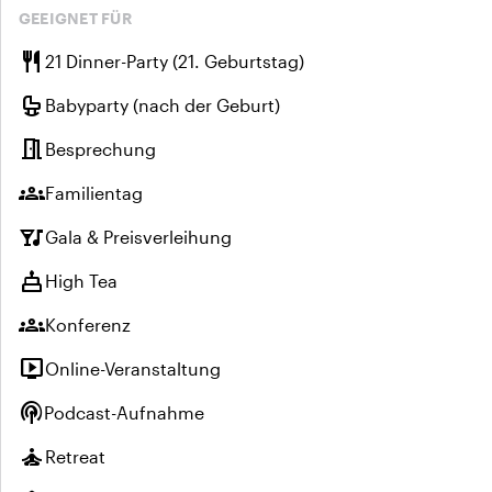
GEEIGNET FÜR
restaurant
21 Dinner-Party (21. Geburtstag)
crib
Babyparty (nach der Geburt)
meeting_room
Besprechung
groups
Familientag
nightlife
Gala & Preisverleihung
cake
High Tea
groups
Konferenz
live_tv
Online-Veranstaltung
podcasts
Podcast-Aufnahme
self_improvement
Retreat