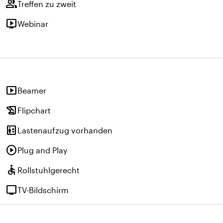
group
Treffen zu zweit
live_tv
Webinar
smart_display
Beamer
history_edu
Flipchart
elevator
Lastenaufzug vorhanden
play_circle
Plug and Play
accessible
Rollstuhlgerecht
tv
TV-Bildschirm