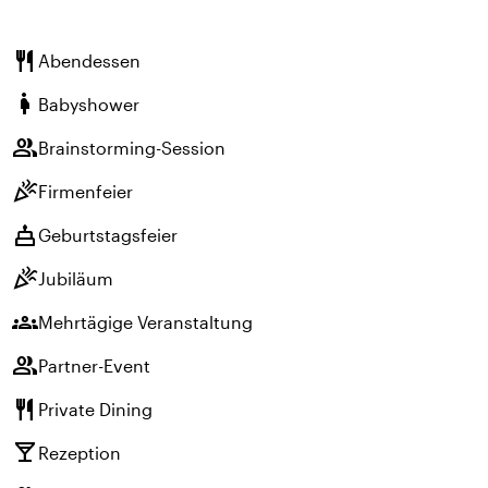
restaurant
Abendessen
pregnant_woman
Babyshower
group
Brainstorming-Session
celebration
Firmenfeier
cake
Geburtstagsfeier
celebration
Jubiläum
groups
Mehrtägige Veranstaltung
group
Partner-Event
restaurant
Private Dining
local_bar
Rezeption