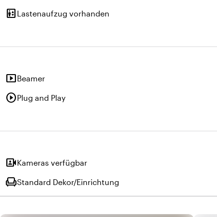
elevator
Lastenaufzug vorhanden
smart_display
Beamer
play_circle
Plug and Play
video_camera_front
Kameras verfügbar
chair
Standard Dekor/Einrichtung