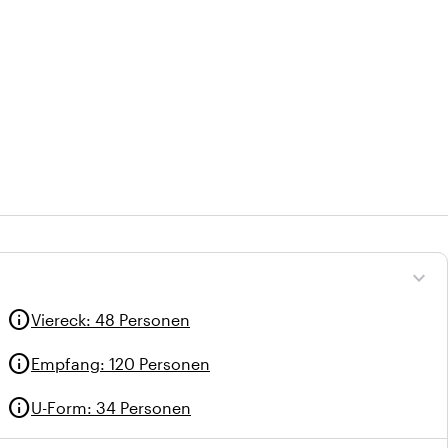
expand_more
info
Viereck
:
48 Personen
info
Empfang
:
120 Personen
info
U-Form
:
34 Personen