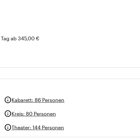
 Sicht bei Präsentationen)
atur, Sonnenschutz)
 Tag ab 345,00 €
info
Kabarett
:
86 Personen
info
Kreis
:
80 Personen
info
Theater
:
144 Personen