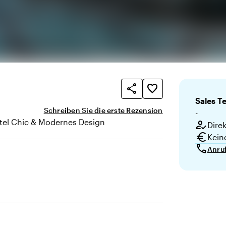
share
favorite_border
Sales
T
Schreiben Sie die erste Rezension
-
tel Chic & Modernes Design
how_to_reg
Dire
te
euro
Kein
call
Anru