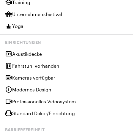
school
Training
festival
Unternehmensfestival
self_improvement
Yoga
EINRICHTUNGEN
surround_sound
Akustikdecke
elevator
Fahrstuhl vorhanden
video_camera_front
Kameras verfügbar
info
Modernes Design
videocam
Professionelles Videosystem
chair
Standard Dekor/Einrichtung
BARRIEREFREIHEIT