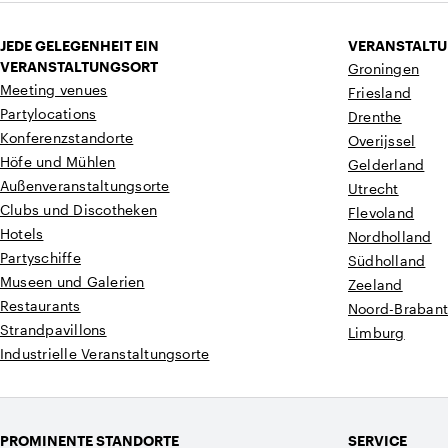
JEDE GELEGENHEIT EIN
VERANSTALTU
VERANSTALTUNGSORT
Groningen
Meeting venues
Friesland
Partylocations
Drenthe
Konferenzstandorte
Overijssel
Höfe und Mühlen
Gelderland
Außenveranstaltungsorte
Utrecht
Clubs und Discotheken
Flevoland
Hotels
Nordholland
Partyschiffe
Südholland
Museen und Galerien
Zeeland
Restaurants
Noord-Braban
Strandpavillons
Limburg
Industrielle Veranstaltungsorte
PROMINENTE STANDORTE
SERVICE