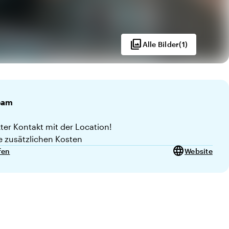
photo_library
Alle Bilder
(
1
)
eam
kter Kontakt mit der Location!
e zusätzlichen Kosten
language
fen
Website