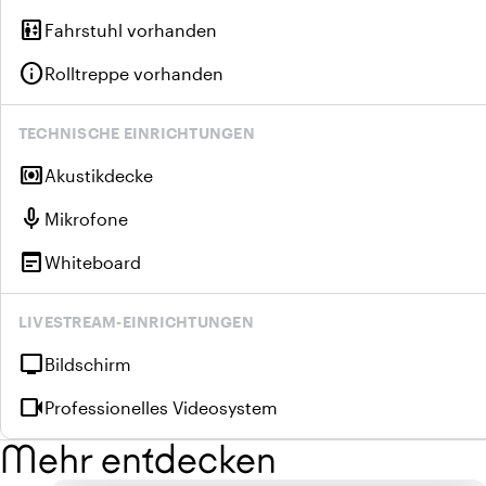
elevator
Fahrstuhl vorhanden
info
Rolltreppe vorhanden
TECHNISCHE EINRICHTUNGEN
surround_sound
Akustikdecke
mic
Mikrofone
wysiwyg
Whiteboard
LIVESTREAM-EINRICHTUNGEN
tv
Bildschirm
videocam
Professionelles Videosystem
Mehr entdecken