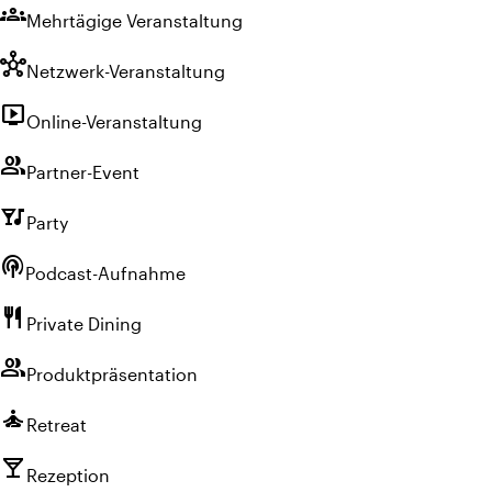
groups
Mehrtägige Veranstaltung
hub
Netzwerk-Veranstaltung
live_tv
Online-Veranstaltung
group
Partner-Event
nightlife
Party
podcasts
Podcast-Aufnahme
restaurant
Private Dining
group
Produktpräsentation
self_improvement
Retreat
local_bar
Rezeption