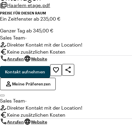
picture_as_pdf
Haarlem etage.pdf
2 Anschlüsse für 32 Ampère Strom
Smart-Home-Steuerung über Bedienfeld (Ton, Licht,
PREISE FÜR DIESEN RAUM
Ein Zeitfenster ab 235,00 €
Beamer, Temperatur)
Möglichkeit zur Verbindung mit Haarlem 15
Ganzer Tag ab 345,00 €
Privatsphäre-Jalousien in der Glas-Eingangswand
Sales
Team
-
Zugang zum Balkon
how_to_reg
Direkter Kontakt mit der Location!
Akustikdecke
euro
Keine zusätzlichen Kosten
Schallschutzwände
call
language
Anrufen
Website
Rollstuhlgerecht
share
favorite_border
Kontakt aufnehmen
,
person
Meine Präferenzen
Sales
Team
-
how_to_reg
Direkter Kontakt mit der Location!
euro
Keine zusätzlichen Kosten
call
language
Anrufen
Website