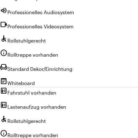
volume_up
Professionelles Audiosystem
videocam
Professionelles Videosystem
accessible
Rollstuhlgerecht
info
Rolltreppe vorhanden
chair
Standard Dekor/Einrichtung
wysiwyg
Whiteboard
elevator
Fahrstuhl vorhanden
elevator
Lastenaufzug vorhanden
accessible
Rollstuhlgerecht
info
Rolltreppe vorhanden