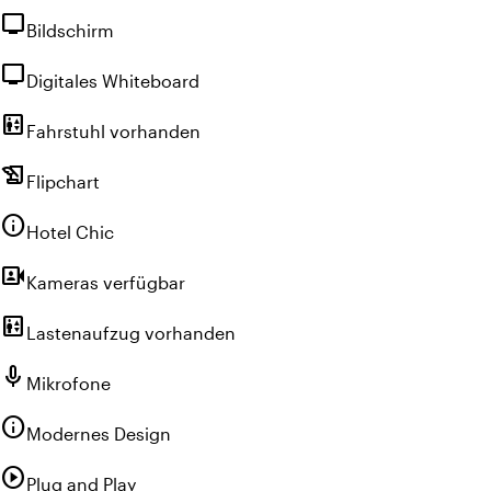
tv
Bildschirm
tv
Digitales Whiteboard
elevator
Fahrstuhl vorhanden
history_edu
Flipchart
info
Hotel Chic
video_camera_front
Kameras verfügbar
elevator
Lastenaufzug vorhanden
mic
Mikrofone
info
Modernes Design
play_circle
Plug and Play