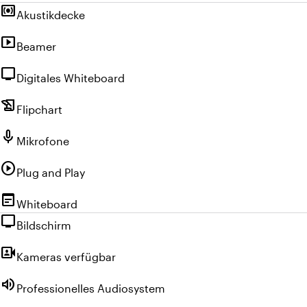
surround_sound
Akustikdecke
smart_display
Beamer
tv
Digitales Whiteboard
history_edu
Flipchart
mic
Mikrofone
play_circle
Plug and Play
wysiwyg
Whiteboard
tv
Bildschirm
video_camera_front
Kameras verfügbar
volume_up
Professionelles Audiosystem