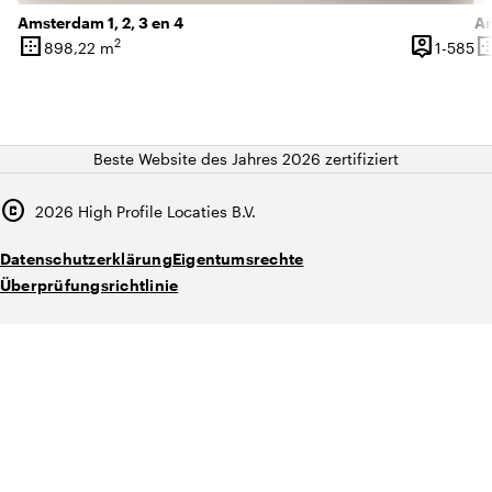
Amsterdam 1, 2, 3 en 4
Am
border_outer
person_pin
border_o
2
1 
898,22 m
1-585
Oberfläche
Kapazität
Ob
Beste Website des Jahres 2026 zertifiziert
copyright
2026
High Profile Locaties B.V.
Datenschutzerklärung
Eigentumsrechte
Überprüfungsrichtlinie