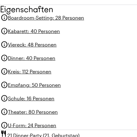
Eigenschaften
info
Boardroom-Setting
:
28 Personen
info
Kabarett
:
40 Personen
info
Viereck
:
48 Personen
info
Dinner
:
40 Personen
info
Kreis
:
112 Personen
info
Empfang
:
50 Personen
info
Schule
:
16 Personen
info
Theater
:
80 Personen
info
U-Form
:
24 Personen
restaurant
21 Dinner-Party (21. Geburtstag)