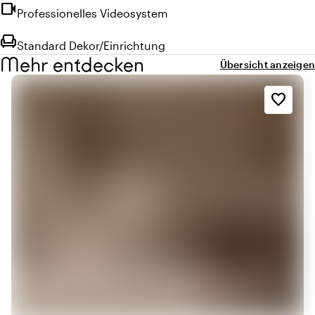
videocam
Professionelles Videosystem
chair
Standard Dekor/Einrichtung
Mehr entdecken
Übersicht anzeigen
favorite_border