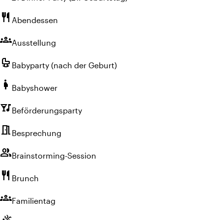
restaurant
Abendessen
groups
Ausstellung
crib
Babyparty (nach der Geburt)
pregnant_woman
Babyshower
nightlife
Beförderungsparty
meeting_room
Besprechung
group
Brainstorming-Session
restaurant
Brunch
groups
Familientag