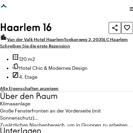
eite geladen
photo_library
photo_library
Alle Bilder
(
1
)
Alle Medien
(
1
)
me
Haarlem 16
share
favorite_border
location_city
Van der Valk Hotel Haarlem
Toekanweg 2, 2035LC Haarlem
Schreiben Sie die erste Rezension
Highlights
border_outer
Fläche
120 m2
style
Ambiente
Hotel Chic & Modernes Design
stairs
Stockwerk
4. Etage
Alle Eigenschaften anzeigen
Über den Raum
Klimaaanlage
Große Fensterfronten an der Vorderseite (mit
Sonnenschutz)
Zusätzliches Nischenbereich, um in Gruppen zu arbeiten
Unterlagen
Ideal für Buffets, Messen oder Präsentationen