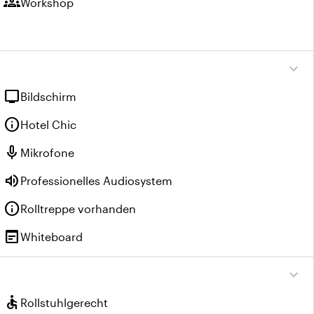
groups
Workshop
expand_more
tv
Bildschirm
info
Hotel Chic
mic
Mikrofone
volume_up
Professionelles Audiosystem
info
Rolltreppe vorhanden
wysiwyg
Whiteboard
expand_more
accessible
Rollstuhlgerecht