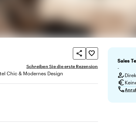
share
favorite_border
Sales
T
Schreiben Sie die erste Rezension
-
tel Chic & Modernes Design
how_to_reg
Dire
te
euro
Kein
call
Anru
e Sicht bei Präsentationen)