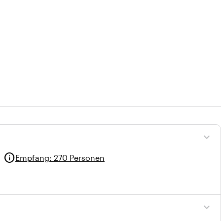
expand_more
info
Empfang
:
270 Personen
expand_more