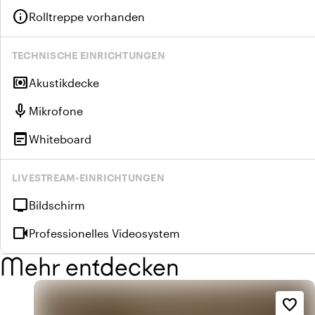
info
Rolltreppe vorhanden
TECHNISCHE EINRICHTUNGEN
surround_sound
Akustikdecke
mic
Mikrofone
wysiwyg
Whiteboard
LIVESTREAM-EINRICHTUNGEN
tv
Bildschirm
videocam
Professionelles Videosystem
Mehr entdecken
favorite_border