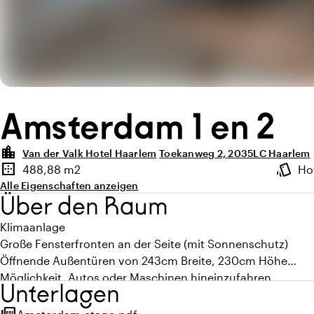
Amsterdam 1 en 2
location_city
Van der Valk Hotel Haarlem
Toekanweg 2, 2035LC Haarlem
Highlights
border_outer
style
488,88 m2
Ho
Fläche
Ambien
Alle Eigenschaften anzeigen
Über den Raum
Klimaanlage
Große Fensterfronten an der Seite (mit Sonnenschutz)
Öffnende Außentüren von 243cm Breite, 230cm Höhe
Möglichkeit, Autos oder Maschinen hineinzufahren
Unterlagen
5 Anschlüsse für 32 ampère Starkstrom
2 Projektionsleinwände von 400cm Breite, 255cm Höhe (gut