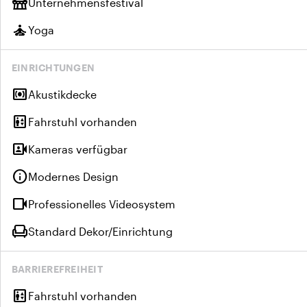
festival
Unternehmensfestival
self_improvement
Yoga
EINRICHTUNGEN
surround_sound
Akustikdecke
elevator
Fahrstuhl vorhanden
video_camera_front
Kameras verfügbar
info
Modernes Design
videocam
Professionelles Videosystem
chair
Standard Dekor/Einrichtung
BARRIEREFREIHEIT
elevator
Fahrstuhl vorhanden