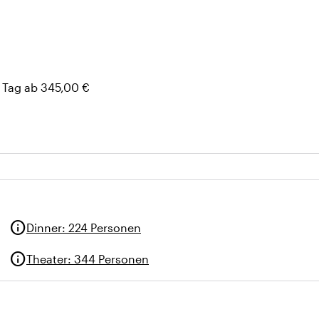
ratur, Sonnenschutz)
 Tag ab 345,00 €
info
Dinner
:
224 Personen
info
Theater
:
344 Personen