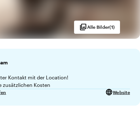
photo_library
Alle Bilder
(
1
)
eam
kter Kontakt mit der Location!
e zusätzlichen Kosten
language
fen
Website