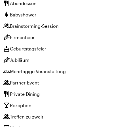
restaurant
Abendessen
pregnant_woman
Babyshower
group
Brainstorming-Session
celebration
Firmenfeier
cake
Geburtstagsfeier
celebration
Jubiläum
groups
Mehrtägige Veranstaltung
group
Partner-Event
restaurant
Private Dining
local_bar
Rezeption
group
Treffen zu zweit