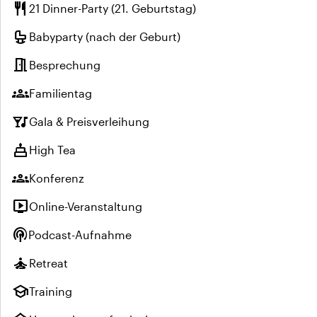
restaurant
21 Dinner-Party (21. Geburtstag)
crib
Babyparty (nach der Geburt)
meeting_room
Besprechung
groups
Familientag
nightlife
Gala & Preisverleihung
cake
High Tea
groups
Konferenz
live_tv
Online-Veranstaltung
podcasts
Podcast-Aufnahme
self_improvement
Retreat
school
Training