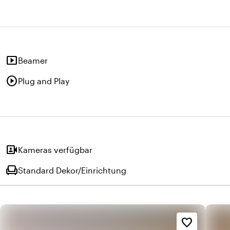
smart_display
Beamer
play_circle
Plug and Play
video_camera_front
Kameras verfügbar
chair
Standard Dekor/Einrichtung
favorite_border