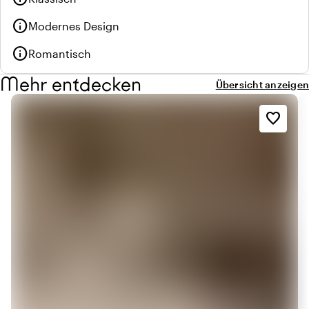
info
Modernes Design
info
Romantisch
Mehr entdecken
Übersicht anzeigen
favorite_border