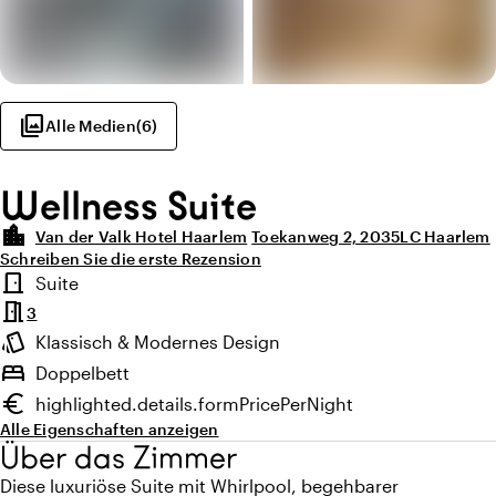
photo_library
Alle Medien
(
6
)
Wellness Suite
location_city
Van der Valk Hotel Haarlem
Toekanweg 2, 2035LC Haarlem
Schreiben Sie die erste Rezension
Highlights
door_front
Suite
Zimmertyp
meeting_room
3
style
Klassisch & Modernes Design
Ambiente
bed
Doppelbett
euro
highlighted.details.formPricePerNight
Mindestpreis
Alle Eigenschaften anzeigen
Über das Zimmer
Diese luxuriöse Suite mit Whirlpool, begehbarer