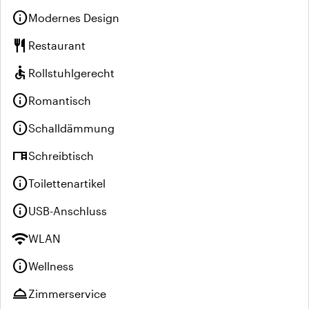
info
Modernes Design
restaurant
Restaurant
accessible
Rollstuhlgerecht
info
Romantisch
info
Schalldämmung
desk
Schreibtisch
info
Toilettenartikel
info
USB-Anschluss
wifi
WLAN
info
Wellness
room_service
Zimmerservice