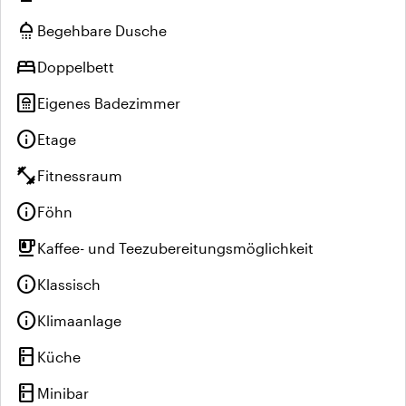
shower
Begehbare Dusche
bed
Doppelbett
bathroom
Eigenes Badezimmer
info
Etage
fitness_center
Fitnessraum
info
Föhn
emoji_food_beverage
Kaffee- und Teezubereitungsmöglichkeit
info
Klassisch
info
Klimaanlage
kitchen
Küche
kitchen
Minibar