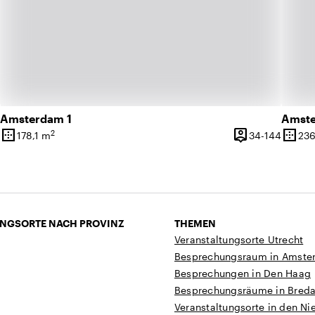
Amsterdam 1
Amste
border_outer
person_pin
border_outer
2
1 bis 585 Personen
34 bis 
178,1 m
34-144
236
ät
Oberfläche
Kapazität
Oberf
NGSORTE NACH PROVINZ
THEMEN
Veranstaltungsorte Utrecht
Besprechungsraum in Amste
Besprechungen in Den Haag
Besprechungsräume in Bred
Veranstaltungsorte in den Ni