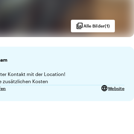
photo_library
Alle Bilder
(
1
)
eam
kter Kontakt mit der Location!
e zusätzlichen Kosten
language
fen
Website