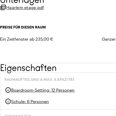
Hausautomationssteuerung über Bedienfeld (Ton, Licht, T
picture_as_pdf
Haarlem etage.pdf
Zugang zum Balkon
Akustikdecke
Schallschutzwände
PREISE FÜR DIESEN RAUM
Rollstuhlgerecht
Ein Zeitfenster ab 235,00 €
Ganzer
Eigenschaften
RAUMAUFTEILUNG & MAX. KAPAZITÄT
info
Boardroom-Setting
:
12 Personen
info
Schule
:
6 Personen