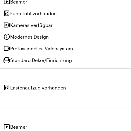
smart_display
Beamer
elevator
Fahrstuhl vorhanden
video_camera_front
Kameras verfügbar
info
Modernes Design
videocam
Professionelles Videosystem
chair
Standard Dekor/Einrichtung
elevator
Lastenaufzug vorhanden
smart_display
Beamer