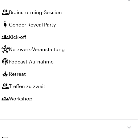
expand_more
group
Brainstorming-Session
pregnant_woman
Gender Reveal Party
groups
Kick-off
hub
Netzwerk-Veranstaltung
podcasts
Podcast-Aufnahme
self_improvement
Retreat
group
Treffen zu zweit
groups
Workshop
expand_more