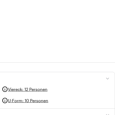
expand_more
info
Viereck
:
12 Personen
info
U-Form
:
10 Personen