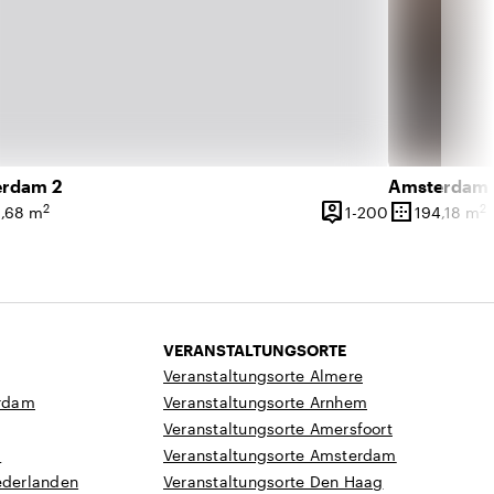
rdam 2
Amsterdam 
person_pin
border_outer
2
2
144 Personen
1 bis 200 Per
,68 m
1-200
194,18 m
läche
Kapazität
Oberfläche
VERANSTALTUNGSORTE
Veranstaltungsorte Almere
rdam
Veranstaltungsorte Arnhem
Veranstaltungsorte Amersfoort
a
Veranstaltungsorte Amsterdam
ederlanden
Veranstaltungsorte Den Haag