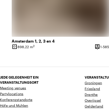
Amsterdam 1, 2, 3 en 4
border_outer
person_pin
2
898,22 m
1-585
Oberfläche
Kapazit
JEDE GELEGENHEIT EIN
VERANSTALTU
VERANSTALTUNGSORT
Groningen
Meeting venues
Friesland
Partylocations
Drenthe
Konferenzstandorte
Overijssel
Höfe und Mühlen
Gelderland