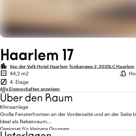
Haarlem 17
location_city
Van der Valk Hotel Haarlem
Toekanweg 2, 2035LC Haarlem
Highlights
border_outer
style
44,2 m2
Ho
Fläche
Ambien
stairs
4. Etage
Stockwerk
Alle Eigenschaften anzeigen
Über den Raum
Klimaanlage
Große Fensterfronten an der Vorderseite und an der Seite 
Ideal als Nebenraum
Geeignet für kleinere Gruppen
Unterlagen
Mobiles 65 Zoll TV-Bildschirm