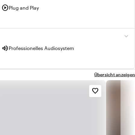
play_circle
Plug and Play
expand_more
volume_up
Professionelles Audiosystem
Übersicht anzeigen
favorite_border