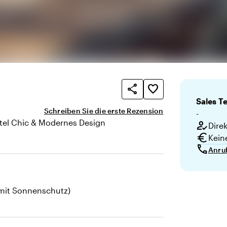
share
favorite_border
Sales
T
Schreiben Sie die erste Rezension
-
tel Chic & Modernes Design
how_to_reg
Dire
te
euro
Kein
call
Anru
(mit Sonnenschutz)