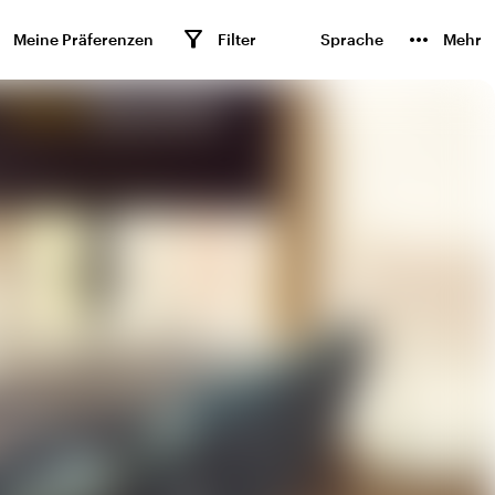
n
filter_alt
more_horiz
Meine Präferenzen
Filter
Sprache
Mehr