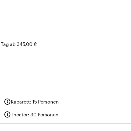
emperatur)
 Tag ab 345,00 €
info
Kabarett
:
15 Personen
info
Theater
:
30 Personen