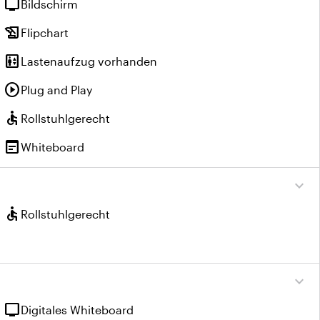
tv
Bildschirm
history_edu
Flipchart
elevator
Lastenaufzug vorhanden
play_circle
Plug and Play
accessible
Rollstuhlgerecht
wysiwyg
Whiteboard
expand_more
accessible
Rollstuhlgerecht
expand_more
tv
Digitales Whiteboard