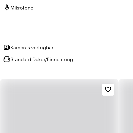
mic
Mikrofone
video_camera_front
Kameras verfügbar
chair
Standard Dekor/Einrichtung
favorite_border