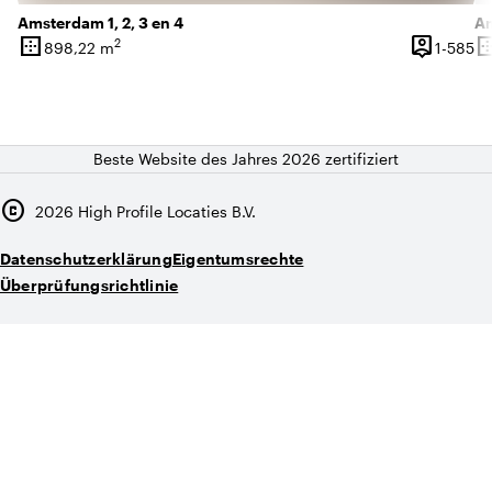
Amsterdam 1, 2, 3 en 4
Am
border_outer
person_pin
border_o
2
1 
898,22 m
1-585
Oberfläche
Kapazität
Ob
Beste Website des Jahres 2026 zertifiziert
copyright
2026
High Profile Locaties B.V.
Datenschutzerklärung
Eigentumsrechte
Überprüfungsrichtlinie