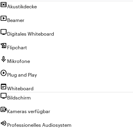
surround_sound
Akustikdecke
smart_display
Beamer
tv
Digitales Whiteboard
history_edu
Flipchart
mic
Mikrofone
play_circle
Plug and Play
wysiwyg
Whiteboard
tv
Bildschirm
video_camera_front
Kameras verfügbar
volume_up
Professionelles Audiosystem