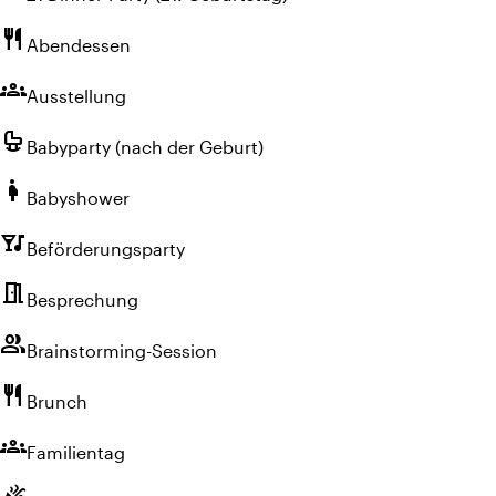
restaurant
Abendessen
groups
Ausstellung
crib
Babyparty (nach der Geburt)
pregnant_woman
Babyshower
nightlife
Beförderungsparty
meeting_room
Besprechung
group
Brainstorming-Session
restaurant
Brunch
groups
Familientag