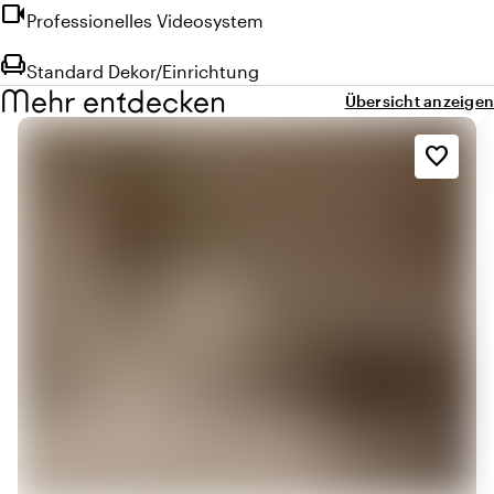
videocam
Professionelles Videosystem
chair
Standard Dekor/Einrichtung
Mehr entdecken
Übersicht anzeigen
favorite_border