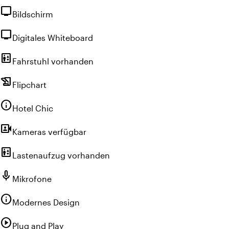
tv
Bildschirm
tv
Digitales Whiteboard
elevator
Fahrstuhl vorhanden
history_edu
Flipchart
info
Hotel Chic
video_camera_front
Kameras verfügbar
elevator
Lastenaufzug vorhanden
mic
Mikrofone
info
Modernes Design
play_circle
Plug and Play