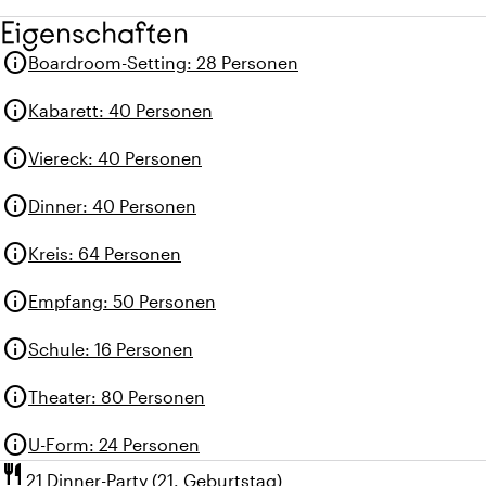
Eigenschaften
info
Boardroom-Setting
:
28 Personen
info
Kabarett
:
40 Personen
info
Viereck
:
40 Personen
info
Dinner
:
40 Personen
info
Kreis
:
64 Personen
info
Empfang
:
50 Personen
info
Schule
:
16 Personen
info
Theater
:
80 Personen
info
U-Form
:
24 Personen
restaurant
21 Dinner-Party (21. Geburtstag)