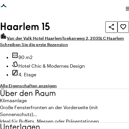
eite geladen
photo_library
photo_library
Alle Bilder
(
1
)
Alle Medien
(
1
)
me
Haarlem 15
share
favorite_border
location_city
Van der Valk Hotel Haarlem
Toekanweg 2, 2035LC Haarlem
Schreiben Sie die erste Rezension
Highlights
border_outer
Fläche
90 m2
style
Ambiente
Hotel Chic & Modernes Design
stairs
Stockwerk
4. Etage
Alle Eigenschaften anzeigen
Über den Raum
Klimaanlage
Große Fensterfronten an der Vorderseite (mit
Sonnenschutz)
Ideal für Buffets, Messen oder Präsentationen
Unterlagen
1 Anschluss für 32 Ampère Starkstrom