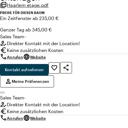
picture_as_pdf
Haarlem etage.pdf
Hausautomation über Bedienfeld (Ton, Licht, Beamer,
Temperatur)
PREISE FÜR DIESEN RAUM
Ein Zeitfenster ab 235,00 €
Möglichkeit zur Verbindung mit Haarlem 14 und 16
Privatsphäre-Lamellen in der Glas-Eingangswand
Ganzer Tag ab 345,00 €
Zugang zum Balkon
Sales
Team
-
Akustikdecke
how_to_reg
Direkter Kontakt mit der Location!
Schallschutzwände
euro
Keine zusätzlichen Kosten
Rollstuhlgerecht
call
language
Anrufen
Website
share
favorite_border
Kontakt aufnehmen
,
person
Meine Präferenzen
Sales
Team
-
how_to_reg
Direkter Kontakt mit der Location!
euro
Keine zusätzlichen Kosten
call
language
Anrufen
Website