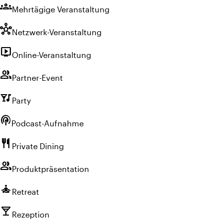
groups
Mehrtägige Veranstaltung
hub
Netzwerk-Veranstaltung
live_tv
Online-Veranstaltung
group
Partner-Event
nightlife
Party
podcasts
Podcast-Aufnahme
restaurant
Private Dining
group
Produktpräsentation
self_improvement
Retreat
local_bar
Rezeption