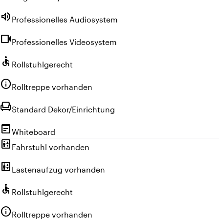
volume_up
Professionelles Audiosystem
videocam
Professionelles Videosystem
accessible
Rollstuhlgerecht
info
Rolltreppe vorhanden
chair
Standard Dekor/Einrichtung
wysiwyg
Whiteboard
elevator
Fahrstuhl vorhanden
elevator
Lastenaufzug vorhanden
accessible
Rollstuhlgerecht
info
Rolltreppe vorhanden