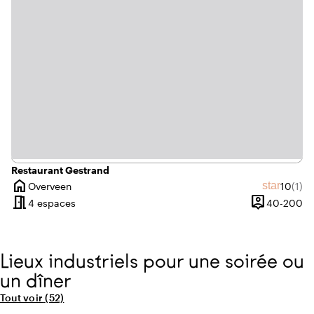
location_city
Milieu urbain
Restaurant Gestrand
home
Note m
Nomb
star
Overveen
10
(1)
Ville
meeting_room
person_pin
De
4 espaces
40-200
Capacité
Lieux industriels pour une soirée ou
un dîner
Tout voir
(52)
lieux dans la catégorie "Lieux industriels pour une soirée ou un d